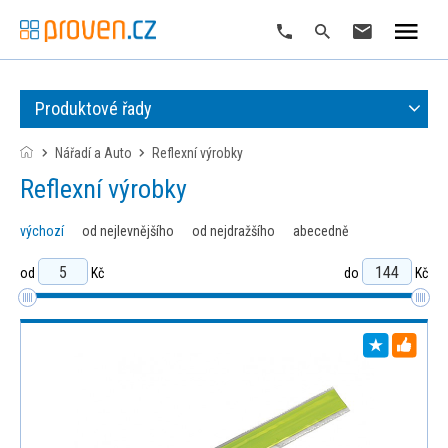
Produktové řady
Nářadí a Auto
reflexní výrobky
reflexní výrobky
výchozí
od nejlevnějšího
od nejdražšího
abecedně
od
Kč
do
Kč