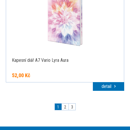
Kapesní diář A7 Vario Lyra Aura
52,00 Kč
detail
1
2
3