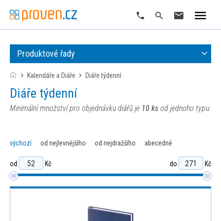
Produktové řady
Kalendáře a Diáře
diáře týdenní
diáře týdenní
Minimální množství pro objednávku diářů je
10 ks
od jednoho typu.
výchozí
od nejlevnějšího
od nejdražšího
abecedně
od
Kč
do
Kč