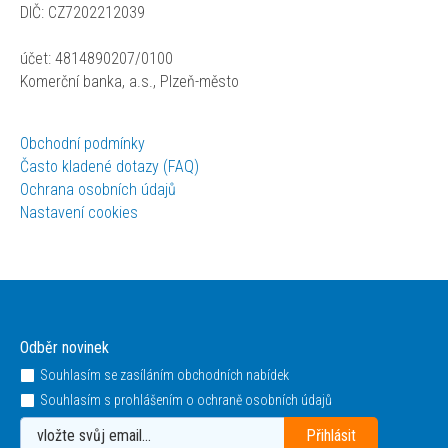
DIČ: CZ7202212039
účet: 4814890207/0100
Komerční banka, a.s., Plzeň-město
Obchodní podmínky
Často kladené dotazy (FAQ)
Ochrana osobních údajů
Nastavení cookies
Odběr novinek
Souhlasím se zasíláním obchodních nabídek
Souhlasím s prohlášením o ochraně osobních údajů