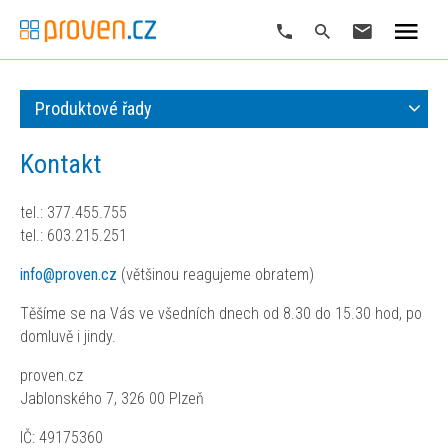
Produktové řady
Kontakt
tel.: 377.455.755
tel.: 603.215.251
info@proven.cz
(většinou reagujeme obratem)
Těšíme se na Vás ve všedních dnech od 8.30 do 15.30 hod, po
domluvě i jindy.
proven.cz
Jablonského 7, 326 00 Plzeň
IČ: 49175360