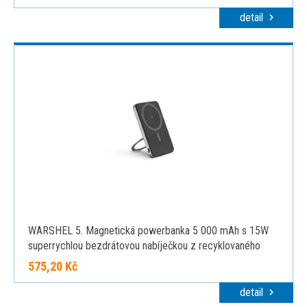
detail
WARSHEL 5. Magnetická powerbanka 5 000 mAh s 15W
superrychlou bezdrátovou nabíječkou z recyklovaného
ABS (100% rABS) se stojánkem, tmavě šedá
575,20 Kč
detail