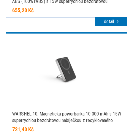
ABS (100% rABS) s 15W superrychlou bezdrátovou
nabíječkou, černá
655,20 Kč
detail
WARSHEL 10. Magnetická powerbanka 10 000 mAh s 15W
superrychlou bezdrátovou nabíječkou z recyklovaného
ABS (100% rABS) se stojánkem, tmavě šedá
721,40 Kč