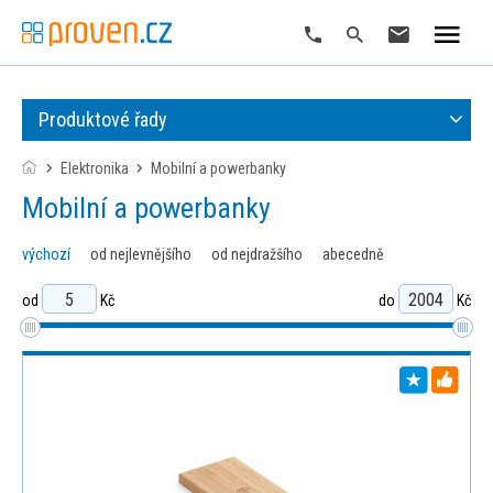
Produktové řady
Elektronika
mobilní a powerbanky
mobilní a powerbanky
výchozí
od nejlevnějšího
od nejdražšího
abecedně
od
Kč
do
Kč