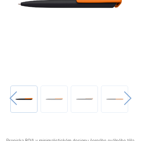
Propiska BOIA v minimalistickém designu černého oválného těla