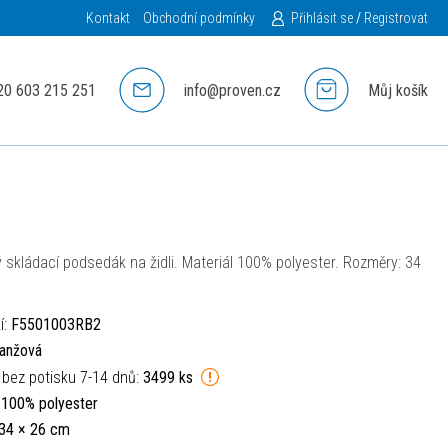
Kontakt
Obchodní podmínky
Přihlásit se
/
Registrovat
20 603 215 251
info@proven.cz
Můj košík
 skládací podsedák na židli. Materiál 100% polyester. Rozměry: 34
í:
F5501003RB2
anžová
 bez potisku 7-14 dnů:
3499 ks
:
100% polyester
34 × 26 cm