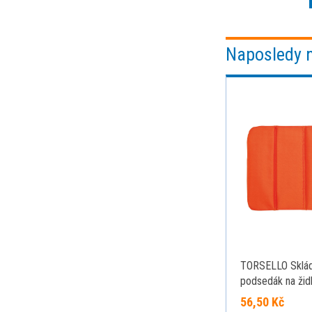
Naposledy 
TORSELLO Sklád
podsedák na židl
56,50 Kč