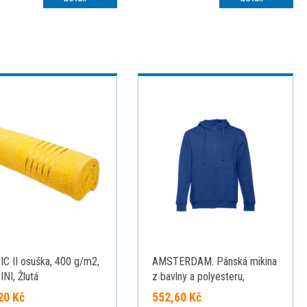
C II osuška, 400 g/m2,
AMSTERDAM. Pánská mikina
NI, Žlutá
z bavlny a polyesteru,
královská modrá, L
20 Kč
552,60 Kč