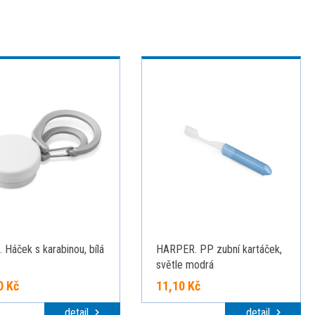
 Háček s karabinou, bílá
HARPER. PP zubní kartáček,
světle modrá
0 Kč
11,10 Kč
detail
detail