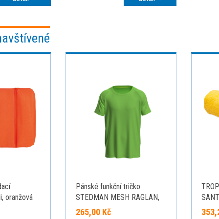
navštívené
ací
Pánské funkční tričko
TROPI
i, oranžová
STEDMAN MESH RAGLAN,
SANTI
světle zelená, velikost L
265,00 Kč
353,