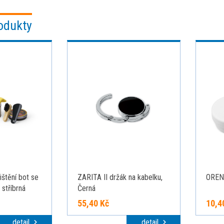
odukty
štění bot se
ZARITA II držák na kabelku,
OREN.
 stříbrná
Černá
55,40 Kč
10,4
detail
detail