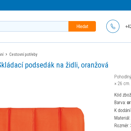
Hledat
+4
ání
cestovní potřeby
kládací podsedák na židli, oranžová
Pohodlný
× 26 cm.
Kód zbož
Barva:
or
K dodání
Materiál
Rozměr: