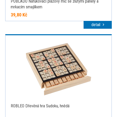
POBLADO Nafukovací plážový míč se žlutými panely a
mrkacím smajlíkem
39,80 Kč
detail
ROBLEO Dřevěná hra Sudoku, hnědá