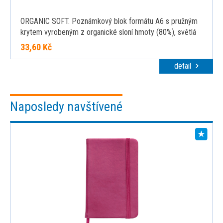
ORGANIC SOFT. Poznámkový blok formátu A6 s pružným
krytem vyrobeným z organické sloní hmoty (80%), světlá
přírodní
33,60 Kč
detail
Naposledy navštívené