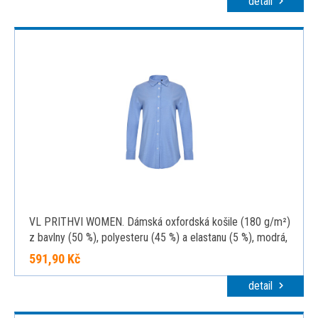
detail
VL PRITHVI WOMEN. Dámská oxfordská košile (180 g/m²)
z bavlny (50 %), polyesteru (45 %) a elastanu (5 %), modrá,
M
591,90 Kč
detail