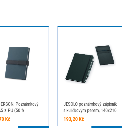
ERSON. Poznámkový
JESOLO poznámkový zápisník
A5 z PU (50 %
s kuličkovým perem, 140x210
lovaný) se dvěma bloky:
mm, Černá
70 Kč
193,20 Kč
vané stránky a obyčejné