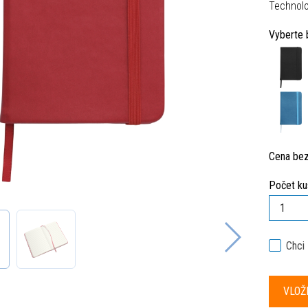
Technolo
Vyberte 
Cena be
Počet ku
Chci