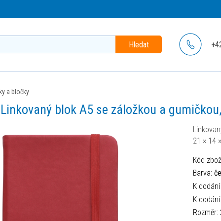
Hledat
+4
oky a bločky
Linkovaný blok A5 se záložkou a gumičkou, 
Linkovan
21 × 14 
Kód zbož
Barva:
če
K dodání
K dodání
Rozměr: