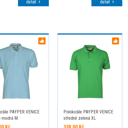
ky, modrá
detail
detail
košile PAYPER VENICE
Polokošile PAYPER VENICE
e modrá M
středně zelená XL
00 Kč
338,00 Kč