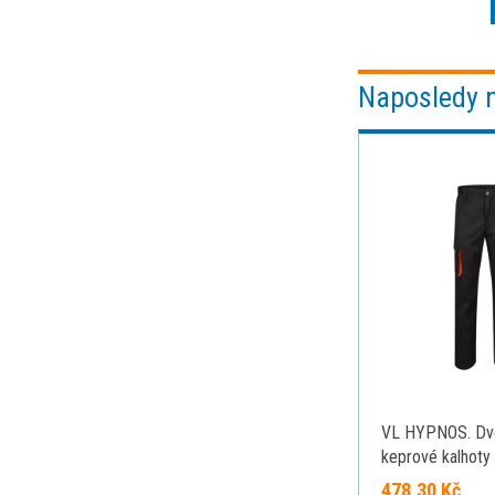
Naposledy 
VL HYPNOS. Dv
keprové kalhoty
kapsami (200 g/
478,30 Kč