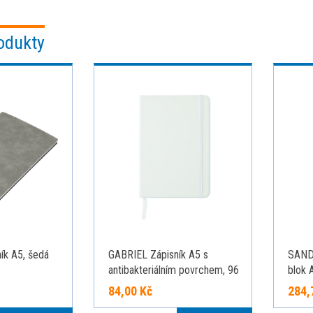
odukty
ík A5, šedá
GABRIEL Zápisník A5 s
SAND
antibakteriálním povrchem, 96
blok 
linkovaných stran, zavírání na
recyk
84,00 Kč
284,
gumičku
linko