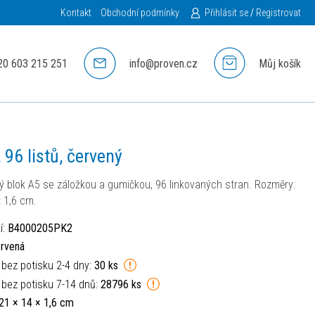
Kontakt
Obchodní podmínky
Přihlásit se
/
Registrovat
20 603 215 251
info@proven.cz
Můj košík
96 listů, červený
ý blok A5 se záložkou a gumičkou, 96 linkovaných stran. Rozměry:
× 1,6 cm.
í:
B4000205PK2
rvená
 bez potisku 2-4 dny:
30 ks
 bez potisku 7-14 dnů:
28796 ks
21 × 14 × 1,6 cm