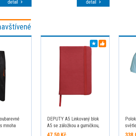
strán
detail
detail
navštívené
oubarevné
DEPUTY A5 Linkovaný blok
Polo
 s mnoha
A5 se záložkou a gumičkou,
světl
m²), z bavlny
96 listů, červený
47,50 Kč
338,