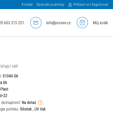
Kontakt
Obchodní podmínky
Přihlásit se
/
Registrovat
20 603 215 251
info@proven.cz
Můj košík
étající talíř.
í:
01040-06
lá 06
:
Plast
d=22
á dostupnost:
Na dotaz
gie potisku:
Sítotisk , UV tisk