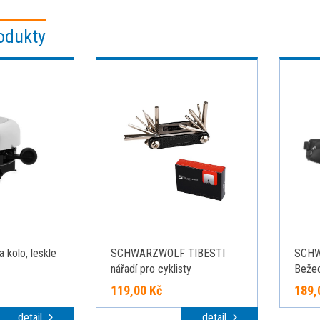
odukty
 kolo, leskle
SCHWARZWOLF TIBESTI
SCHW
nářadí pro cyklisty
Bežec
láhev
119,00 Kč
189,
detail
detail