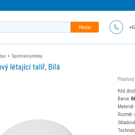
Hledat
+4
 čas
sportovní potřeby
ý létající talíř, Bílá
Plastový l
Kód zbož
Barva:
Bí
Materiál
Rozměr:
Skladov
Technolo