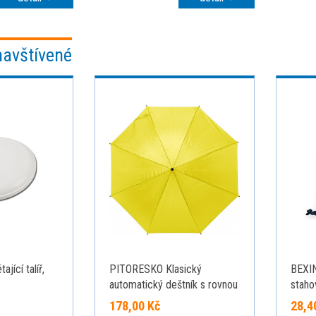
navštívené
ající talíř,
PITORESKO Klasický
BEXI
automatický deštník s rovnou
staho
rukojetí, pr. 105cm, žlutý
178,00 Kč
28,4