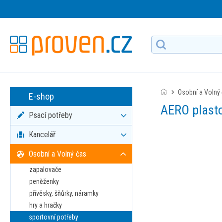
Osobní a Volný
E-shop
AERO plastov
Psací potřeby
Kancelář
Osobní a Volný čas
zapalovače
peněženky
přívěsky, šňůrky, náramky
hry a hračky
sportovní potřeby