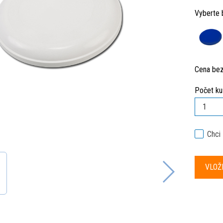
Vyberte 
Cena be
Počet ku
Chci