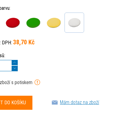
barvu:
38,70 Kč
z DPH:
sů:
 zboží s potiskem
Mám dotaz na zboží