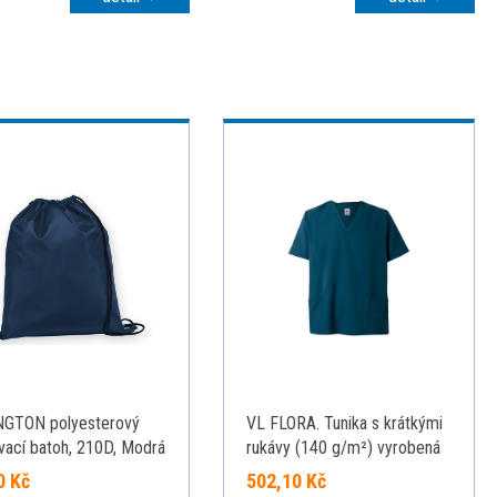
NGTON polyesterový
VL FLORA. Tunika s krátkými
vací batoh, 210D, Modrá
rukávy (140 g/m²) vyrobená
ze 100 % mikrovlákna,
0 Kč
502,10 Kč
petrolejově modrá, L