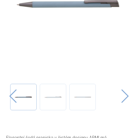
Elegantní šedá propiska v čistém designu ARMI má