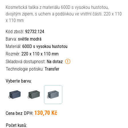
Kosmetická taška z materiálu 600D s vysokou hustotou,
dvojitým zipem, s uchem a podšívkou ve vnitřní části. 220 x 110
x 110 mm
Kód zboží:
92732.124
Barva:
světle modrá
Materiál:
600D s vysokou hustotou
Rozměr:
220 x 110 x 110 mm
Skladová dostupnost:
Na dotaz
Technologie potisku:
Transfer
Vyberte barvu:
130,70 Kč
Cena bez DPH:
Počet kusů: