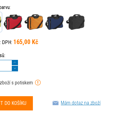
barvu:
165,00 Kč
z DPH:
sů:
 zboží s potiskem
Mám dotaz na zboží