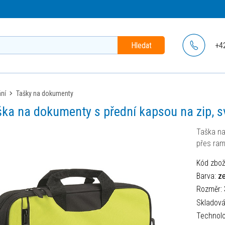
Hledat
+4
ání
tašky na dokumenty
ka na dokumenty s přední kapsou na zip, s
Taška na
přes ram
Kód zbož
Barva:
ze
Rozměr:
Skladov
Technolo