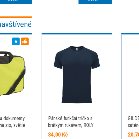
navštívené
a dokumenty
Pánské funkční tričko s
GILDE
na zip, světle
krátkým rukávem, ROLY
satén
BAHRAIN, navy, vel. 2XL
84,00 Kč
20,7