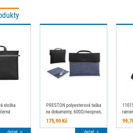
odukty
á složka
PRESTON polyesterová taška
11015
 černá
na dokumenty, 600D/neopren,
rame
Modrý melír
světl
175,90 Kč
99,7
detail
detail