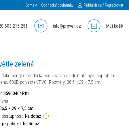
Kontakt
Obchodní podmínky
Přihlásit se
/
Registrovat
20 603 215 251
info@proven.cz
Můj košík
větle zelená
 dokumenty s přední kapsou na zip a odnímatelným popruhem
eno, 600D polyester/PVC. Rozměry: 36,5 × 29 × 7,5 cm.
í:
B5900404PK2
lená
36,5 × 29 × 7,5 cm
á dostupnost:
Na dotaz
gie potisku:
Na dotaz