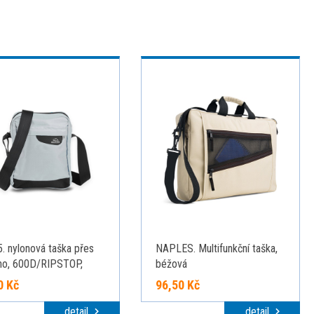
. nylonová taška přes
NAPLES. Multifunkční taška,
no, 600D/RIPSTOP,
béžová
e šedá
0 Kč
96,50 Kč
detail
detail