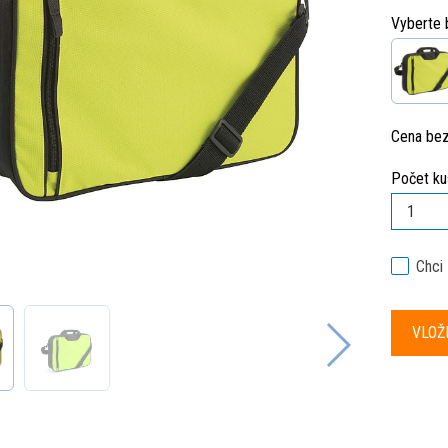
Vyberte 
Cena be
Počet ku
Chci