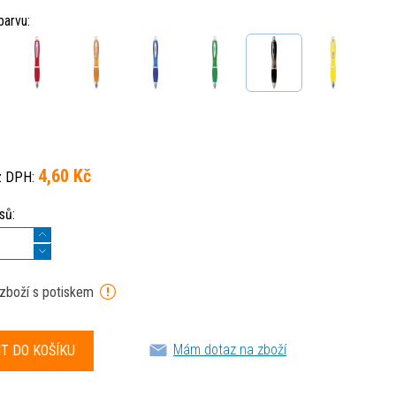
barvu:
4,60 Kč
z DPH:
sů:
 zboží s potiskem
Mám dotaz na zboží