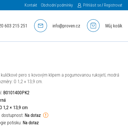
Kontakt
Obchodní podmínky
Přihlásit se
/
Registrovat
20 603 215 251
info@proven.cz
Můj košík
 kuličkové pero s kovovým klipem a pogumovanou rukojetí, modrá
ozměry: O 1,2 × 13,9 cm.
í:
B0101400PK2
rná
O 1,2 × 13,9 cm
á dostupnost:
Na dotaz
gie potisku:
Na dotaz