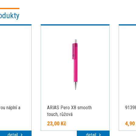
odukty
u náplní a
ARIAS Pero X8 smooth
91398
touch, růžová
23,00 Kč
4,90
detail
detail