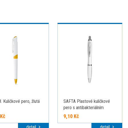
. Kuličkové pero, žlutá
SAFTA Plastové kuličkové
pero s antibakteriálním
povrchem, modrá náplň, bílé
 Kč
9,10 Kč
detail
detail