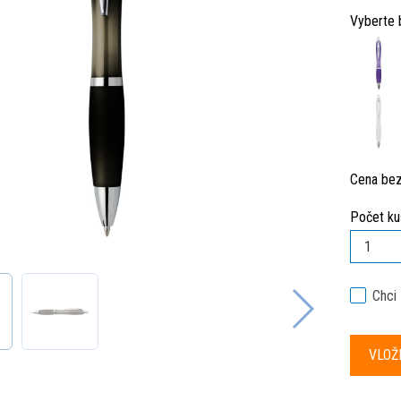
Vyberte 
Cena be
Počet ku
Chci