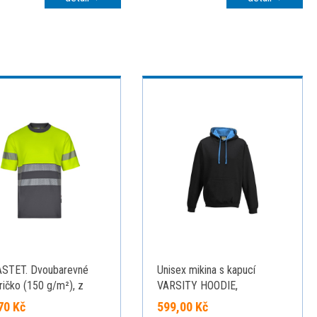
ASTET. Dvoubarevné
Unisex mikina s kapucí
tričko (150 g/m²), z
VARSITY HOODIE,
y (55 %) a polyesteru
černá/modrá, velikost XL
70 Kč
599,00 Kč
), šedá, L