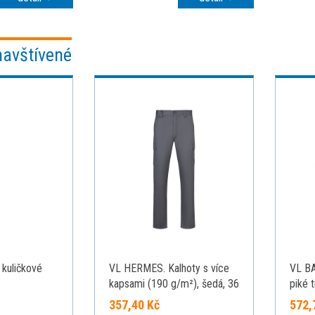
navštívené
kuličkové
VL HERMES. Kalhoty s více
VL B
kapsami (190 g/m²), šedá, 36
piké 
bavln
357,40 Kč
572,
(45 %