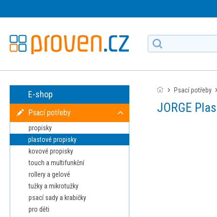
Psací potřeby
E-shop
JORGE Plas
Psací potřeby
propisky
plastové propisky
kovové propisky
touch a multifunkční
rollery a gelové
tužky a mikrotužky
psací sady a krabičky
pro děti