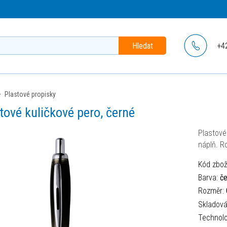
Hledat
+4
plastové propisky
tové kuličkové pero, černé
Plastové
náplň. R
Kód zbož
Barva:
če
Rozměr:
Skladov
Technolo