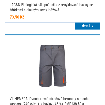
LAGAN Ekologická nákupní taška z recyklované bavlny se
šňůrkami a dlouhými uchy, béžová
73,50 Kč
detail
VL HEMERA. Dvoubarevné strečové bermudy s mnoha
kapsami (240 g/m²), z bavlny (46 %), EME (38 %) a