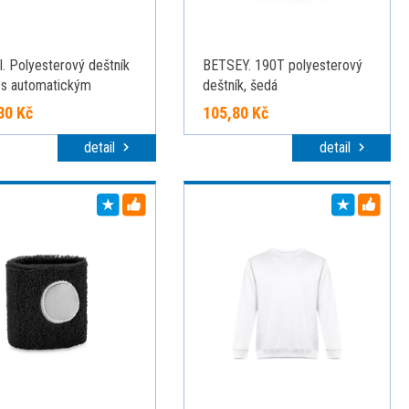
. Polyesterový deštník
BETSEY. 190T polyesterový
s automatickým
deštník, šedá
ráním, modrá
30 Kč
105,80 Kč
detail
detail