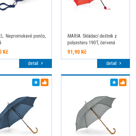
L. Nepromokavé pončo,
MARIA. Skládací deštník z
á
polyesteru 190T, červená
0 Kč
91,90 Kč
detail
detail