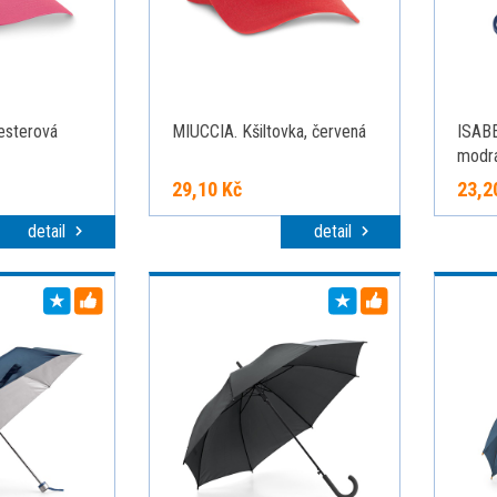
esterová
MIUCCIA. Kšiltovka, červená
ISABE
modr
29,10 Kč
23,2
detail
detail