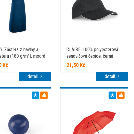
. Zástěra z bavlny a
CLAIRE. 100% polyesterová
steru (180 g/m²), modrá
sendvičová čepice, černá
0 Kč
21,50 Kč
detail
detail