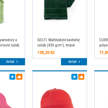
yamidový a
GOLFI. Multifunkční bavlněný
CURRY
rtovní ručník
ručník (430 g/m²), tmavě
polye
u láhve,
zelená
138,20 Kč
71,8
detail
detail