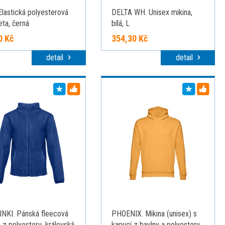
Elastická polyesterová
DELTA WH. Unisex mikina,
ta, černá
bílá, L
0 Kč
354,30 Kč
detail
detail
NKI. Pánská fleecová
PHOENIX. Mikina (unisex) s
 z polyesteru, královská
kapucí z bavlny a polyesteru,