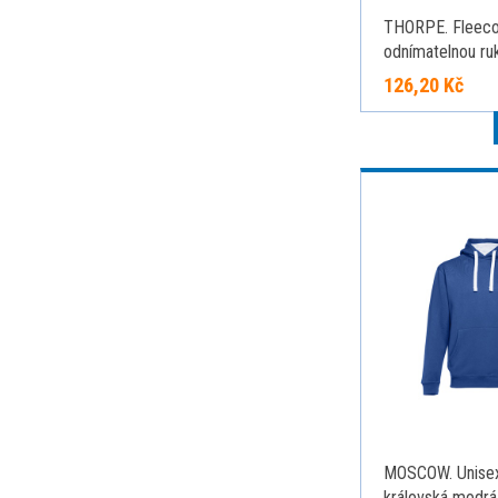
THORPE. Fleeco
odnímatelnou ruk
g/m²), červená
126,20 Kč
MOSCOW. Unisex
královská modrá