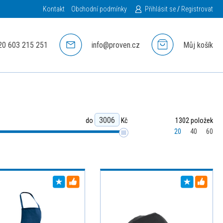
Kontakt
Obchodní podmínky
Přihlásit se
/
Registrovat
20 603 215 251
info@proven.cz
Můj košík
do
Kč
1302 položek
20
40
60