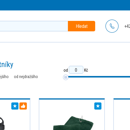
Hledat
+4
tníky
od
Kč
ějšího
od nejdražšího