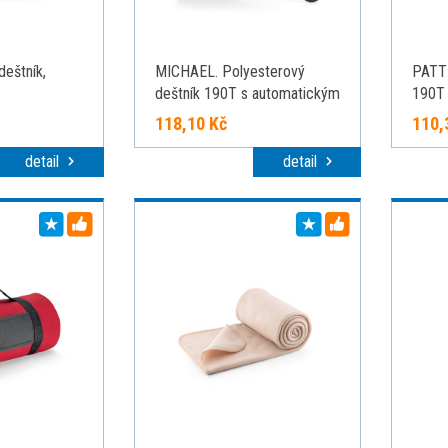
deštník,
MICHAEL. Polyesterový
PATTI
deštník 190T s automatickým
190T 
otevíráním, černá
oteví
118,10 Kč
110,
detail
detail