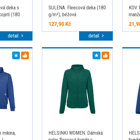
vá deka s
SULENA. Fleecová deka (180
KOV. 
ojetí (180
g/m²), béžová
manže
127,90 Kč
21,9
detail
detail
 mikina,
HELSINKI WOMEN. Dámská
HELSI
, L
polar fleecová bunda s
bunda