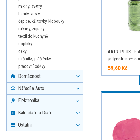
mikiny, svetry
bundy, vesty
čepice, kšiltovky, klobouky
ručníky, župany
textil do kuchyně
doplňky
deky
ARTX PLUS. Pol
polyesterový spo
deštníky, pláštěnky
s obalem ve tvar
pracovní oděvy
59,60 Kč
světle zelená
Domácnost
Nářadí a Auto
Elektronika
Kalendáře a Diáře
Ostatní