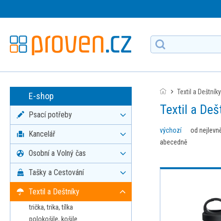
Textil a Deštníky
E-shop
Textil a Deš
Psací potřeby
výchozí
od nejlevn
Kancelář
abecedně
Osobní a Volný čas
Tašky a Cestování
Textil a Deštníky
trička, trika, tílka
polokošile, košile