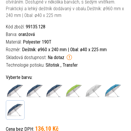
otvíráním. Dostupné v několika barvách, s šedým vnitřkem.
Praktický a lehký deštník dodávaný v obalu.Deštník: ø960 mm x
240 mm | Obal: ø40 x 225 mm
Kód zboží:
99135.128
Barva:
oranžová
Materiál:
Polyester 190T
Rozměr:
Deštník: ø960 x 240 mm | Obal: ø40 x 225 mm
Skladová dostupnost:
Na dotaz
Technologie potisku:
Sítotisk , Transfer
Vyberte barvu:
136,10 Kč
Cena bez DPH: