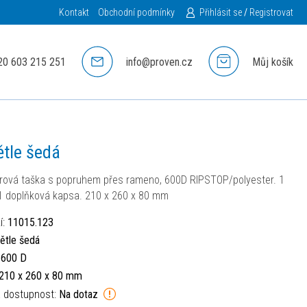
Kontakt
Obchodní podmínky
Přihlásit se
/
Registrovat
20 603 215 251
info@proven.cz
Můj košík
ětle šedá
rová taška s popruhem přes rameno, 600D RIPSTOP/polyester. 1
 1 doplňková kapsa. 210 x 260 x 80 mm
í:
11015.123
ětle šedá
:
600 D
210 x 260 x 80 mm
á dostupnost:
Na dotaz