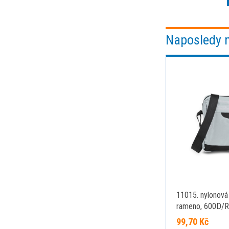
Naposledy 
11015. nylonová
rameno, 600D/R
světle šedá
99,70 Kč