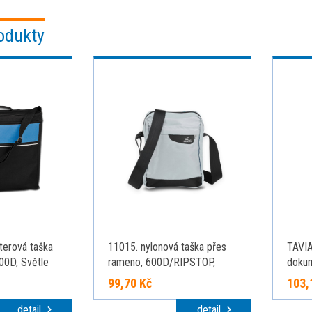
odukty
terová taška
11015. nylonová taška přes
TAVIA
00D, Světle
rameno, 600D/RIPSTOP,
dokum
světle šedá
99,70 Kč
103,
detail
detail