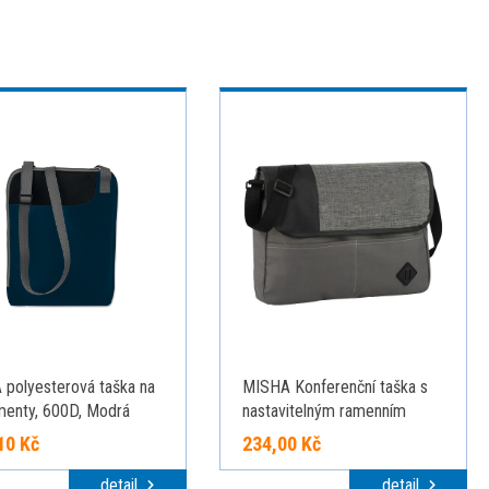
 polyesterová taška na
MISHA Konferenční taška s
enty, 600D, Modrá
nastavitelným ramenním
popruhem, černá
10 Kč
234,00 Kč
detail
detail