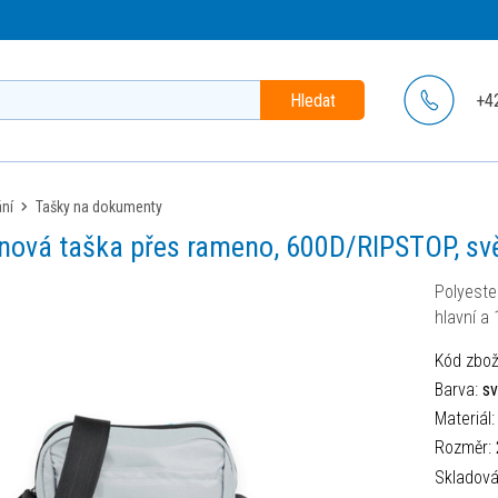
Hledat
+4
ání
tašky na dokumenty
onová taška přes rameno, 600D/RIPSTOP, sv
Polyeste
hlavní a
Kód zbož
Barva:
sv
Materiál
Rozměr:
Skladov