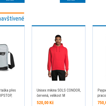
navštívené
 taška přes
Unisex mikina SOLS CONDOR,
Payp
IPSTOP,
červená, velikost M
praco
520,00 Kč
750,