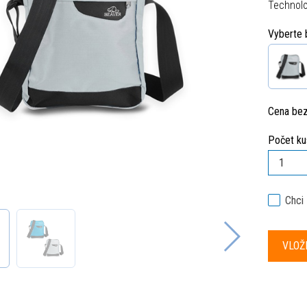
Technolo
Vyberte 
Cena be
Počet ku
Chci