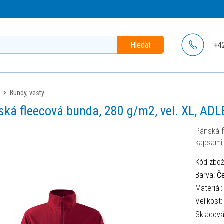
Hledat
+4
bundy, vesty
ská fleecová bunda, 280 g/m2, vel. XL, ADL
Pánská f
kapsami,
Kód zbož
Barva:
Č
Materiál
Velikost
Skladov