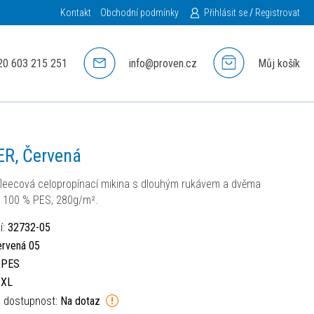
Kontakt
Obchodní podmínky
Přihlásit se
/
Registrovat
20 603 215 251
info@proven.cz
Můj košík
ER, Červená
leecová celopropínací mikina s dlouhým rukávem a dvěma
 100 % PES, 280g/m².
í:
32732-05
ervená 05
:
PES
:
XL
á dostupnost:
Na dotaz