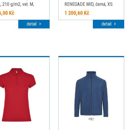
, 210 g/m2, vel. M,
RENEGADE MID, černá, XS
R, Černá
6,00 Kč
1 200,60 Kč
detail
detail