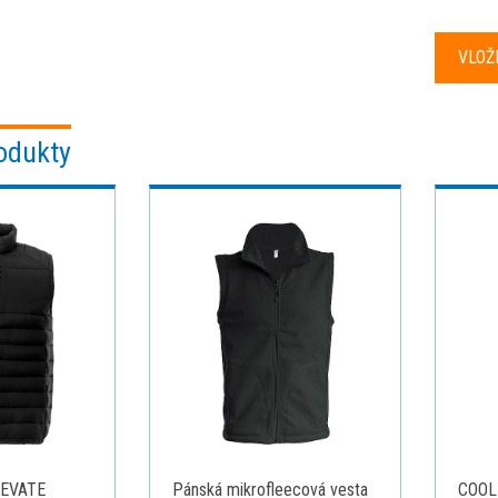
odukty
LEVATE
Pánská mikrofleecová vesta
COOL