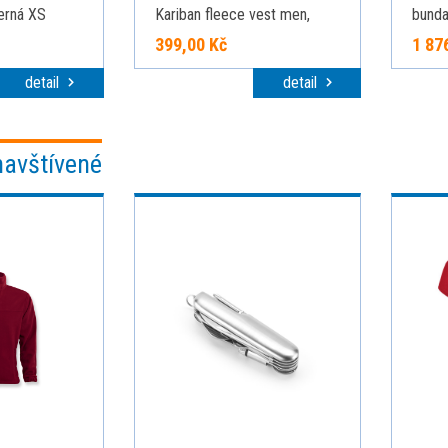
erná XS
Kariban fleece vest men,
bunda
tmavě šedá, vel. L
ADLE
399,00 Kč
1 87
detail
detail
navštívené