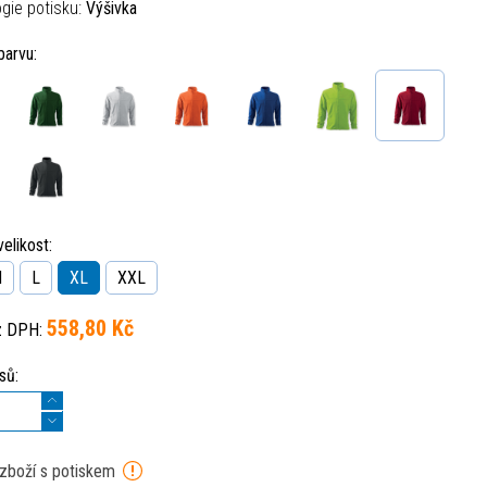
gie potisku:
Výšivka
barvu:
elikost:
M
L
XL
XXL
558,80 Kč
z DPH:
sů:
 zboží s potiskem