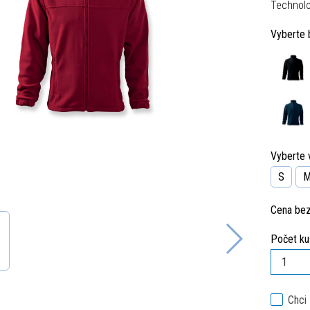
Technolo
Vyberte 
Vyberte v
S
Cena be
Počet ku
Chci