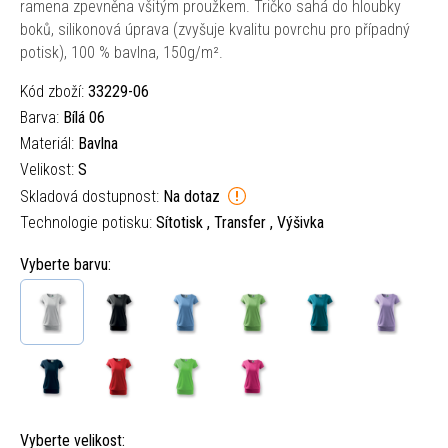
ramena zpevněna všitým proužkem. Tričko sahá do hloubky
boků, silikonová úprava (zvyšuje kvalitu povrchu pro případný
potisk), 100 % bavlna, 150g/m².
Kód zboží:
33229-06
Barva:
Bílá 06
Materiál:
Bavlna
Velikost:
S
Skladová dostupnost:
Na dotaz
Technologie potisku:
Sítotisk , Transfer , Výšivka
Vyberte barvu:
Vyberte velikost: