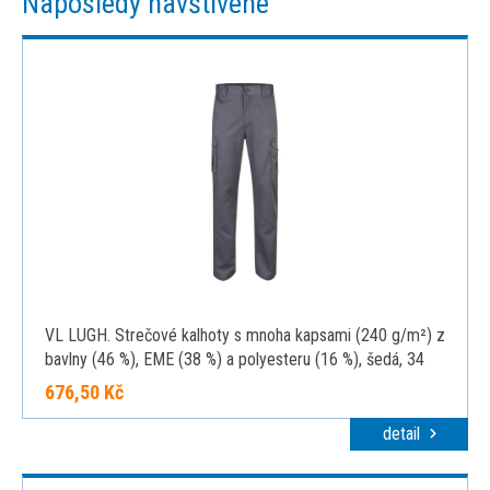
Naposledy navštívené
VL LUGH. Strečové kalhoty s mnoha kapsami (240 g/m²) z
bavlny (46 %), EME (38 %) a polyesteru (16 %), šedá, 34
676,50 Kč
detail