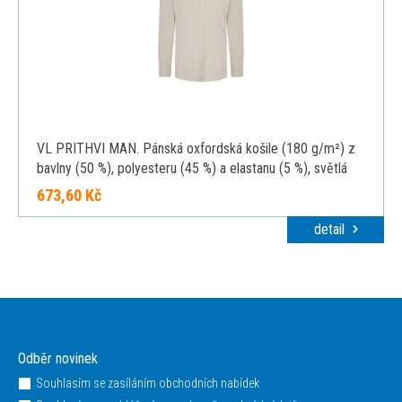
VL PRITHVI MAN. Pánská oxfordská košile (180 g/m²) z
bavlny (50 %), polyesteru (45 %) a elastanu (5 %), světlá
přírodní, XL
673,60 Kč
detail
Odběr novinek
Souhlasím se zasíláním obchodních nabídek