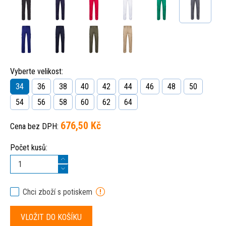
Vyberte velikost:
34
36
38
40
42
44
46
48
50
54
56
58
60
62
64
676,50 Kč
Cena bez DPH:
Počet kusů:
Chci zboží s potiskem