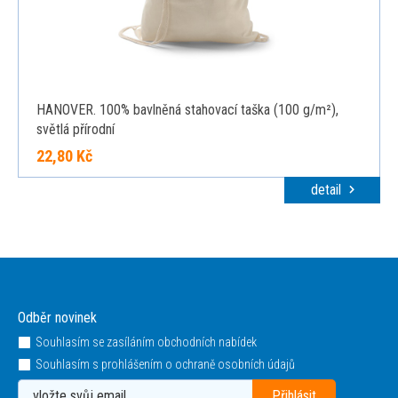
HANOVER. 100% bavlněná stahovací taška (100 g/m²),
světlá přírodní
22,80 Kč
detail
Odběr novinek
Souhlasím se zasíláním obchodních nabídek
Souhlasím s prohlášením o ochraně osobních údajů