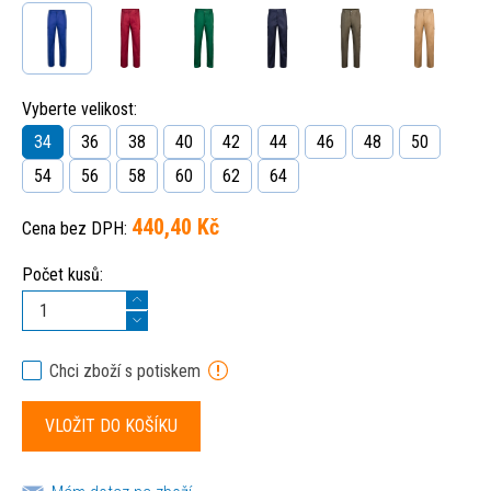
Vyberte velikost:
34
36
38
40
42
44
46
48
50
54
56
58
60
62
64
440,40 Kč
Cena bez DPH:
Počet kusů:
Chci zboží s potiskem