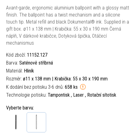
Avant-garde, ergonomic aluminium ballpoint with a glossy matt
finish. The ballpoint has a twist mechanism and a silicone
touch tip. Metal refill and black Dokumental® ink. Supplied in a
gift box. ø11 x 138 mm | Krabička: 55 x 30 x 190 mm Černá
náplň, V dárkové krabičce, Dotyková špička, Otáčecí
mechanismus
Kód zboží:
11152.127
Barva:
Saténově stříbrná
Materiál:
Hliník
Rozměr:
ø11 x 138 mm | Krabička: 55 x 30 x 190 mm
K dodání bez potisku 3-6 dnů:
658 ks
Technologie potisku:
Tampontisk , Laser , Rotační sítotisk
Vyberte barvu: