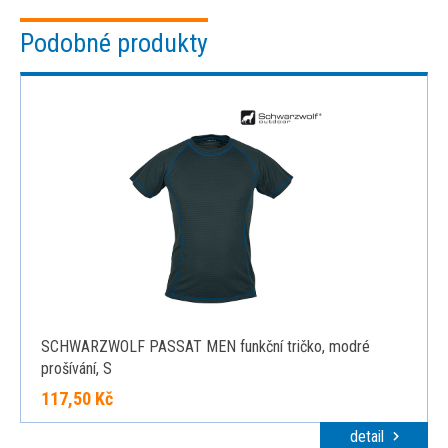
Podobné produkty
SCHWARZWOLF PASSAT MEN funkční tričko, modré
prošívání, S
117,50 Kč
detail