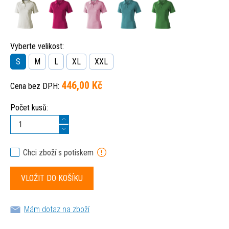
Vyberte velikost:
S
M
L
XL
XXL
446,00 Kč
Cena bez DPH:
Počet kusů:
Chci zboží s potiskem
Mám dotaz na zboží