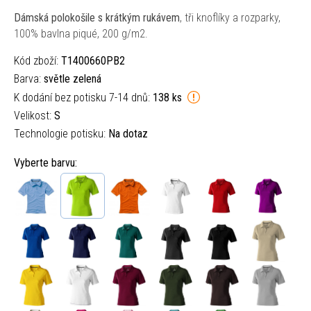
Dámská polokošile s krátkým rukávem
, tři knoflíky a rozparky,
100% bavlna piqué, 200 g/m2.
Kód zboží:
T1400660PB2
Barva:
světle zelená
K dodání bez potisku 7-14 dnů:
138 ks
Velikost:
S
Technologie potisku:
Na dotaz
Vyberte barvu: