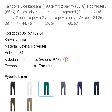
Kalhoty s více kapsami (190 g/m²) z bavlny (35 %) a polyesteru
(65 %). S elastickým pasem a šesti kapsami (2 francouzské
kapsy, 2 boční kapsy a 2 zadní kapsy s puky). Velikost: 34.36,
38, 40, 42, 44, 46, 48, 50, 52, 54, 56, 58, 60, 62, 64
Kód zboží:
36157.109.34
Barva:
zelená
Materiál:
Bavlna, Polyester
Velikost:
34
K dodání bez potisku 3-6 dnů:
97 ks
Technologie potisku:
Transfer
Vyberte barvu: