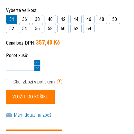
Vyberte velikost:
34
36
38
40
42
44
46
48
50
52
54
56
58
60
62
64
357,40 Kč
Cena bez DPH:
Počet kusů:
Chci zboží s potiskem
Mám dotaz na zboží