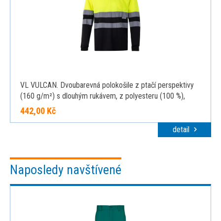
VL VULCAN. Dvoubarevná polokošile z ptačí perspektivy
(160 g/m²) s dlouhým rukávem, z polyesteru (100 %),
černá, 2XL
442,00 Kč
detail
Naposledy navštívené