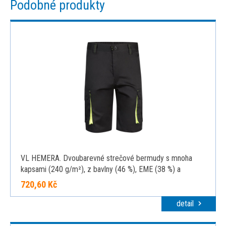
Podobné produkty
VL HEMERA. Dvoubarevné strečové bermudy s mnoha
kapsami (240 g/m²), z bavlny (46 %), EME (38 %) a
polyesteru (16 %), černá, 34
720,60 Kč
detail