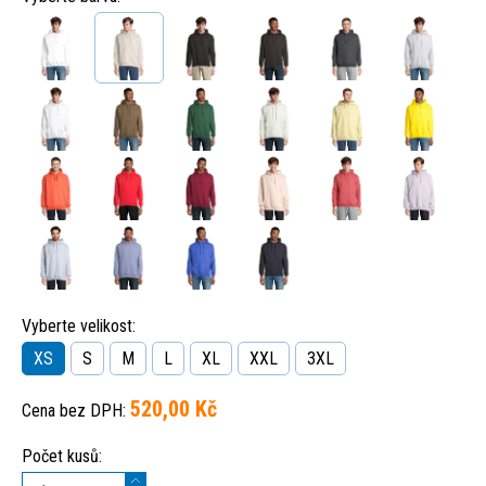
Vyberte velikost:
XS
S
M
L
XL
XXL
3XL
520,00 Kč
Cena bez DPH:
Počet kusů: