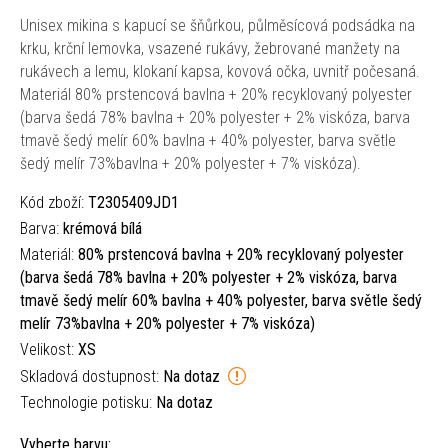
Unisex mikina s kapucí se šňůrkou, půlměsícová podsádka na
krku, krční lemovka, vsazené rukávy, žebrované manžety na
rukávech a lemu, klokaní kapsa, kovová očka, uvnitř počesaná.
Materiál 80% prstencová bavlna + 20% recyklovaný polyester
(barva šedá 78% bavlna + 20% polyester + 2% viskóza, barva
tmavě šedý melír 60% bavlna + 40% polyester, barva světle
šedý melír 73%bavlna + 20% polyester + 7% viskóza).
Kód zboží:
T2305409JD1
Barva:
krémová bílá
Materiál:
80% prstencová bavlna + 20% recyklovaný polyester
(barva šedá 78% bavlna + 20% polyester + 2% viskóza, barva
tmavě šedý melír 60% bavlna + 40% polyester, barva světle šedý
melír 73%bavlna + 20% polyester + 7% viskóza)
Velikost:
XS
Skladová dostupnost:
Na dotaz
Technologie potisku:
Na dotaz
Vyberte barvu: