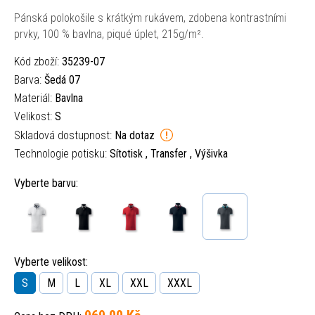
Pánská polokošile s krátkým rukávem, zdobena kontrastními
prvky, 100 % bavlna, piqué úplet, 215g/m².
Kód zboží:
35239-07
Barva:
Šedá 07
Materiál:
Bavlna
Velikost:
S
Skladová dostupnost:
Na dotaz
Technologie potisku:
Sítotisk , Transfer , Výšivka
Vyberte barvu:
Vyberte velikost:
S
M
L
XL
XXL
XXXL