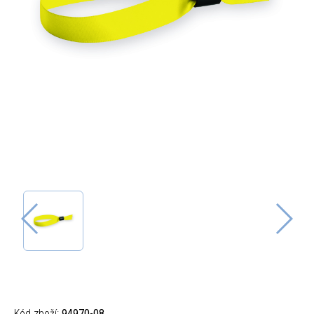
Kód zboží:
94970-08