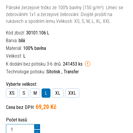
Pánské žerzejové tričko ze 100% bavlny (150 g/m²). Límec se
žebrováním 1x1 a žerzejové žebrování. Dvojité prošití na
rukávech a spodním lemu.Velikosti: XS, S, M, L, XL, XXL
Kód zboží:
30101.106.L
Barva:
bílá
Materiál:
100% bavlna
Velikost:
L
K dodání bez potisku 3-6 dnů:
241453 ks
Technologie potisku:
Sítotisk , Transfer
Vyberte velikost:
XS
S
M
L
XL
XXL
69,20 Kč
Cena bez DPH:
Počet kusů: