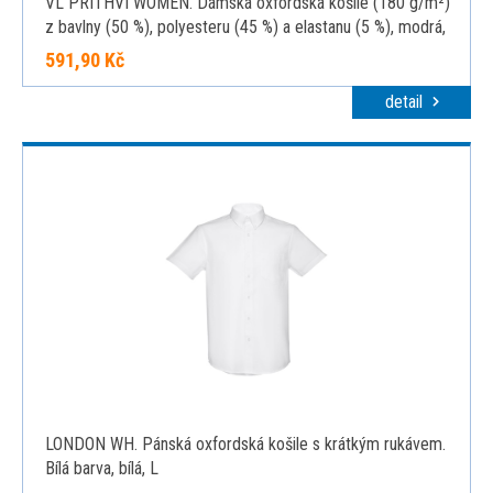
VL PRITHVI WOMEN. Dámská oxfordská košile (180 g/m²)
z bavlny (50 %), polyesteru (45 %) a elastanu (5 %), modrá,
2XL
591,90 Kč
detail
LONDON WH. Pánská oxfordská košile s krátkým rukávem.
Bílá barva, bílá, L