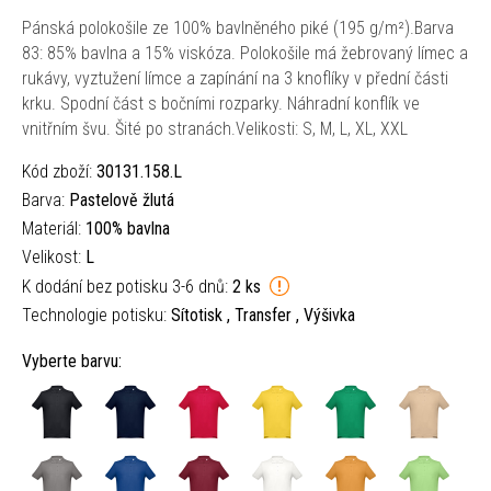
Pánská polokošile ze 100% bavlněného piké (195 g/m²).Barva
83: 85% bavlna a 15% viskóza. Polokošile má žebrovaný límec a
rukávy, vyztužení límce a zapínání na 3 knoflíky v přední části
krku. Spodní část s bočními rozparky. Náhradní konflík ve
vnitřním švu. Šité po stranách.Velikosti: S, M, L, XL, XXL
Kód zboží:
30131.158.L
Barva:
Pastelově žlutá
Materiál:
100% bavlna
Velikost:
L
K dodání bez potisku 3-6 dnů:
2 ks
Technologie potisku:
Sítotisk , Transfer , Výšivka
Vyberte barvu: