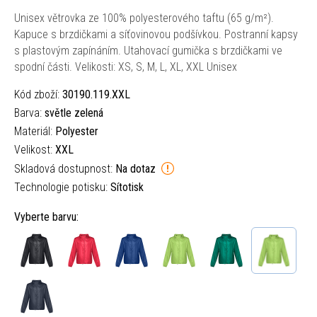
Unisex větrovka ze 100% polyesterového taftu (65 g/m²).
Kapuce s brzdičkami a síťovinovou podšívkou. Postranní kapsy
s plastovým zapínáním. Utahovací gumička s brzdičkami ve
spodní části. Velikosti: XS, S, M, L, XL, XXL Unisex
Kód zboží:
30190.119.XXL
Barva:
světle zelená
Materiál:
Polyester
Velikost:
XXL
Skladová dostupnost:
Na dotaz
Technologie potisku:
Sítotisk
Vyberte barvu: