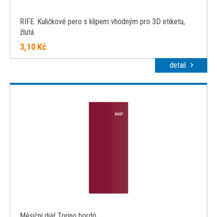
RIFE. Kuličkové pero s klipem vhodným pro 3D etiketu,
žlutá
3,10 Kč
detail
Měsíční diář Torino bordó