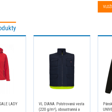
odukty
GALE LADY
VL DIANA. Polstrovaná vesta
Pánsk
(220 g/m²), oboustranná a
UNIVE