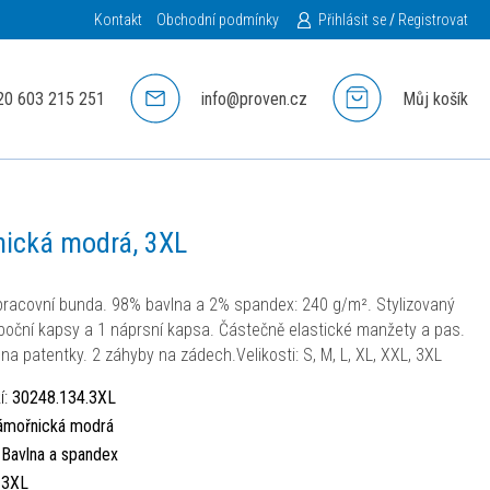
Kontakt
Obchodní podmínky
Přihlásit se
/
Registrovat
20 603 215 251
info@proven.cz
Můj košík
nická modrá, 3XL
racovní bunda. 98% bavlna a 2% spandex: 240 g/m². Stylizovaný
 boční kapsy a 1 náprsní kapsa. Částečně elastické manžety a pas.
na patentky. 2 záhyby na zádech.Velikosti: S, M, L, XL, XXL, 3XL
í:
30248.134.3XL
ámořnická modrá
:
Bavlna a spandex
:
3XL