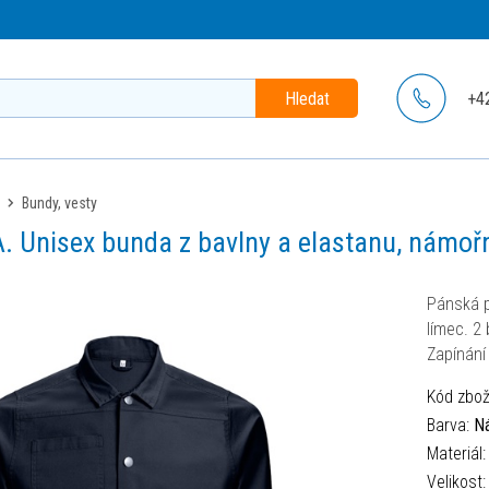
Hledat
+4
bundy, vesty
. Unisex bunda z bavlny a elastanu, námoř
Pánská p
límec. 2
Zapínání 
Kód zbož
Barva:
N
Materiál
Velikost