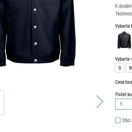
K dodání
Technolo
Vyberte 
Vyberte v
S
Cena be
Počet ku
Chci