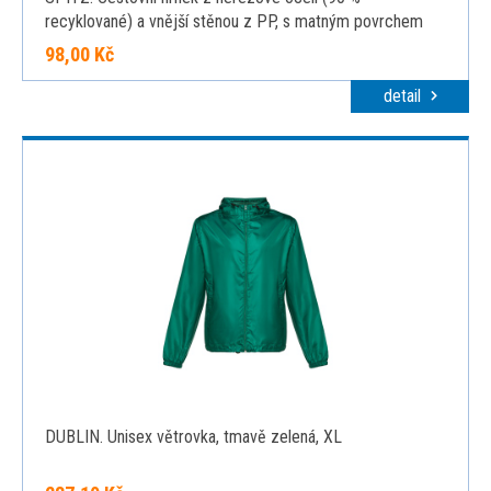
recyklované) a vnější stěnou z PP, s matným povrchem
440 ml, bílá
98,00 Kč
detail
DUBLIN. Unisex větrovka, tmavě zelená, XL