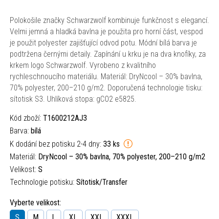
Polokošile značky Schwarzwolf kombinuje funkčnost s elegancí.
Velmi jemná a hladká bavlna je použita pro horní část, vespod
je použit polyester zajišťující odvod potu. Módní bílá barva je
podtržena černými detaily. Zapínání u krku je na dva knofíky, za
krkem logo Schwarzwolf. Vyrobeno z kvalitního
rychleschnoucího materiálu. Materiál: DryNcool – 30% bavlna,
70% polyester, 200–210 g/m2. Doporučená technologie tisku:
sítotisk S3. Uhlíková stopa: gCO2 e5825.
Kód zboží:
T1600212AJ3
Barva:
bílá
K dodání bez potisku 2-4 dny:
33 ks
Materiál:
DryNcool – 30% bavlna, 70% polyester, 200–210 g/m2
Velikost:
S
Technologie potisku:
Sítotisk/Transfer
Vyberte velikost:
S
M
L
XL
XXL
XXXL