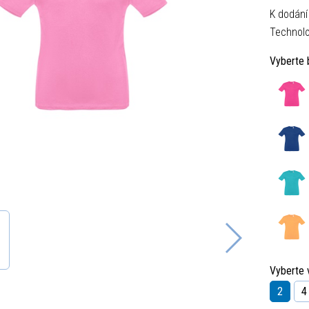
K dodání
Technolo
Vyberte 
Vyberte v
2
4