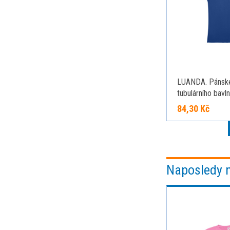
LUANDA. Pánské
tubulárního bavl
formátu, královs
84,30 Kč
Naposledy 