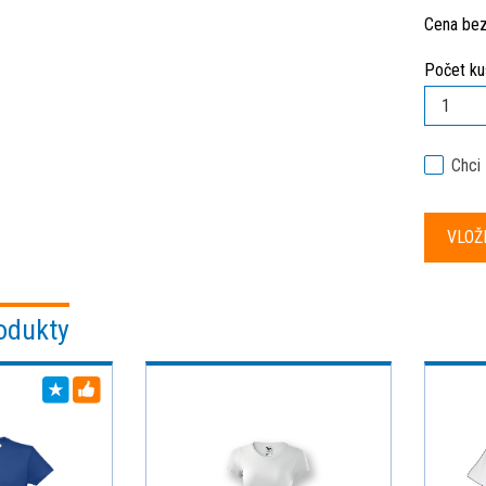
Cena be
Počet ku
Chci
odukty