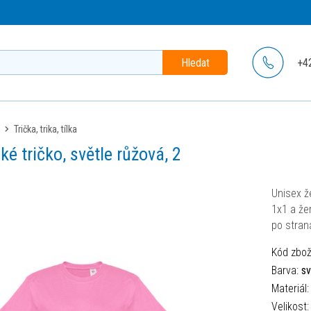
Hledat
+4
trička, trika, tílka
ké tričko, světle růžová, 2
Unisex ž
1x1 a že
po straná
Kód zbož
Barva:
sv
Materiál
Velikost