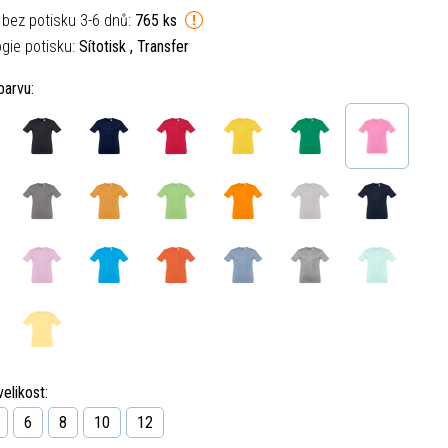
 bez potisku 3-6 dnů:
765 ks
gie potisku:
Sítotisk , Transfer
barvu:
elikost:
6
8
10
12