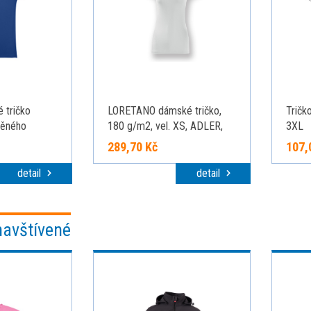
 tričko
LORETANO dámské tričko,
Tričk
něného
180 g/m2, vel. XS, ADLER,
3XL
ká modrá, L
Bílá
289,70 Kč
107,
detail
detail
navštívené