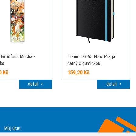
dář Alfons Mucha -
Denní diář A5 New Praga
ka
černý s gumičkou
0 Kč
159,20 Kč
detail
detail
Můj účet
Ochrana osobních údajů