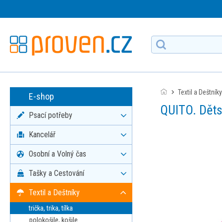
Textil a Deštníky
E-shop
QUITO. Děts
Psací potřeby
Kancelář
Osobní a Volný čas
Tašky a Cestování
Textil a Deštníky
trička, trika, tílka
polokošile, košile