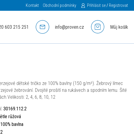
Kontakt
Obchodní podmínky
Přihlásit se
/
Registrovat
20 603 215 251
info@proven.cz
Můj košík
erzejové dětské tričko ze 100% bavlny (150 g/m²). Žebrový límec
rzejové žebrování. Dvojité prošití na rukávech a spodním lemu. Šité
ch.Velikosti: 2, 4, 6, 8, 10, 12
í:
30169.112.2
ětle růžová
:
100% bavlna
:
2