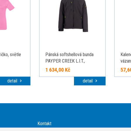
ičko, světle
Pánská softshellová bunda
Kalen
PAYPER CREEK L.I.T.,
vázan
antracitová, velikost XXS
1 634,00 Kč
57,6
detail
detail
Kontakt
Technologie potisku