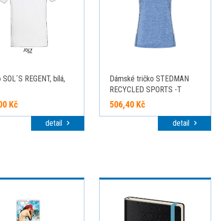
o SOL´S REGENT, bílá,
Dámské tričko STEDMAN
RECYCLED SPORTS -T
REFLECT WOMEN, modrý
00 Kč
506,40 Kč
melír, S
detail
detail