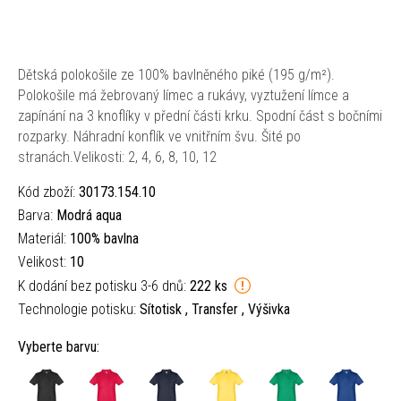
Dětská polokošile ze 100% bavlněného piké (195 g/m²).
Polokošile má žebrovaný límec a rukávy, vyztužení límce a
zapínání na 3 knoflíky v přední části krku. Spodní část s bočními
rozparky. Náhradní konflík ve vnitřním švu. Šité po
stranách.Velikosti: 2, 4, 6, 8, 10, 12
Kód zboží:
30173.154.10
Barva:
Modrá aqua
Materiál:
100% bavlna
Velikost:
10
K dodání bez potisku 3-6 dnů:
222 ks
Technologie potisku:
Sítotisk , Transfer , Výšivka
Vyberte barvu: