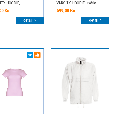
ITY HOODIE,
VARSITY HOODIE, světle
/oranžová, velikost XXL
šedý melír/červená, velikost
00 Kč
599,00 Kč
XS
detail
detail