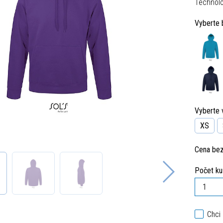
Technolo
Vyberte 
Vyberte v
XS
Cena be
Počet ku
Chci