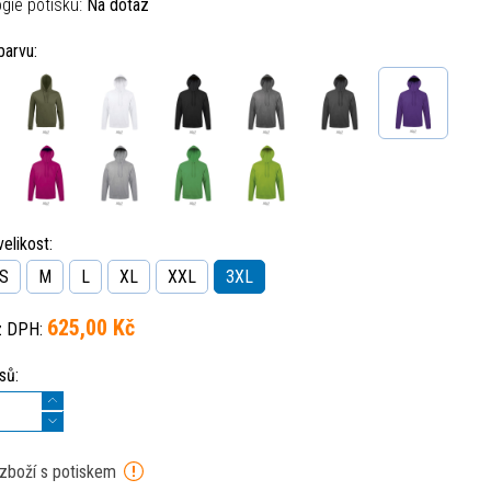
gie potisku:
Na dotaz
barvu:
elikost:
S
M
L
XL
XXL
3XL
625,00 Kč
z DPH:
sů:
 zboží s potiskem