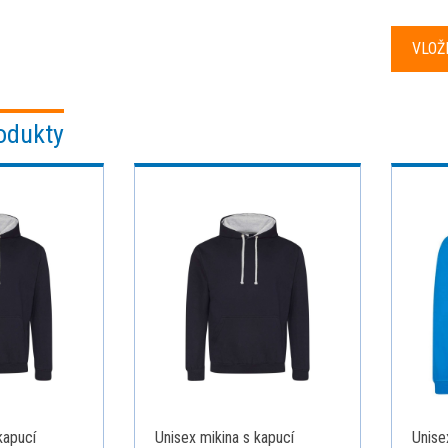
odukty
kapucí
Unisex mikina s kapucí
Unise