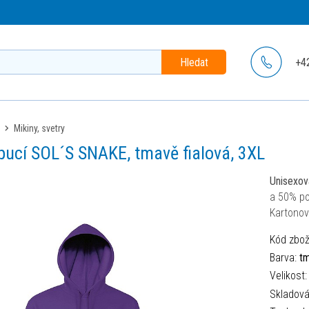
Hledat
+4
mikiny, svetry
apucí SOL´S SNAKE, tmavě fialová, 3XL
Unisexov
a 50% po
Kartonov
Kód zbož
Barva:
tm
Velikost
Skladov