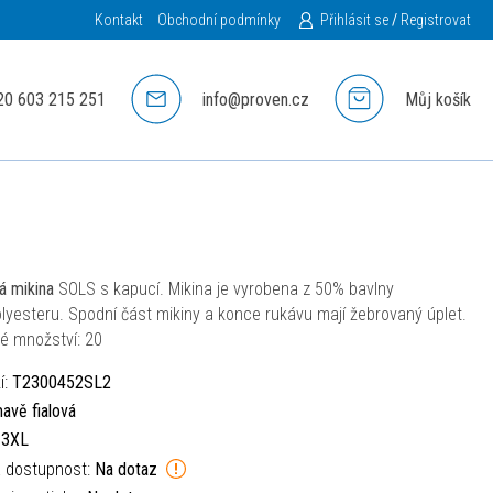
Kontakt
Obchodní podmínky
Přihlásit se
/
Registrovat
20 603 215 251
info@proven.cz
Můj košík
á mikina
SOLS s kapucí. Mikina je vyrobena z 50% bavlny
lyesteru. Spodní část mikiny a konce rukávu mají žebrovaný úplet.
é množství: 20
í:
T2300452SL2
avě fialová
:
3XL
á dostupnost:
Na dotaz