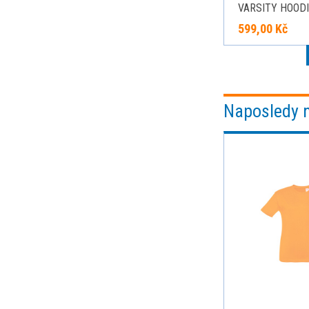
VARSITY HOODI
námořní modrá/s
599,00 Kč
melír, velikost M
Naposledy 