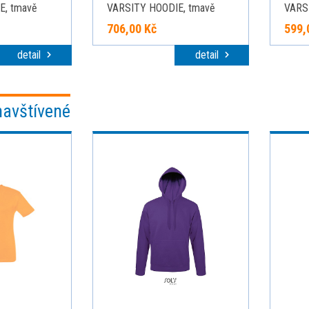
E, tmavě
VARSITY HOODIE, tmavě
VARS
větle šedý
námořní modrá/světle šedý
modrá
706,00 Kč
599,
melír, velikost 5XL
detail
detail
navštívené