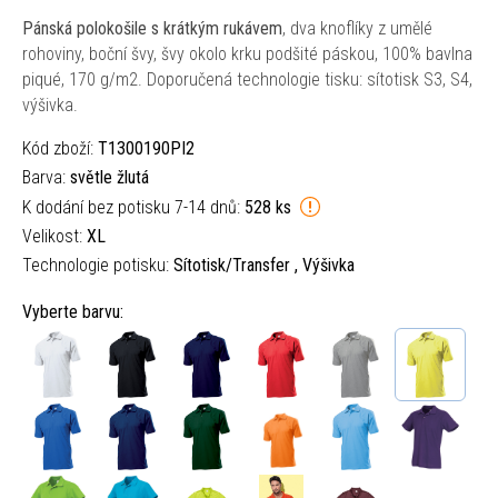
Pánská polokošile s krátkým rukávem
, dva knoflíky z umělé
rohoviny, boční švy, švy okolo krku podšité páskou, 100% bavlna
piqué, 170 g/m2. Doporučená technologie tisku: sítotisk S3, S4,
výšivka.
Kód zboží:
T1300190PI2
Barva:
světle žlutá
K dodání bez potisku 7-14 dnů:
528 ks
Velikost:
XL
Technologie potisku:
Sítotisk/Transfer , Výšivka
Vyberte barvu: