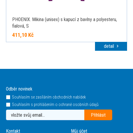
PHOENIX. Mikina (unisex) s kapucí z bavlny a polyesteru,
fialová, S
411,10 Kč
detail
Odběr novinek
Souhlasím se zasíláním obchodních nabídek
Souhlasím s prohlášením o ochraně osobních údajů
Kontakt
Můj účet