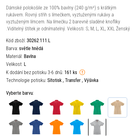
Dámské polokošile ze 100% bavlny (240 g/m²) s krátkým
rukávem. Rovný střih s límečkem, vyztuženými rukávy a
vyztuženým límcem. Na límečku 2 barevně sladěné knoflíky
.Viditelný štítek je odnímatelný. Velikosti: S, M, L, XL, XXL Ženský
Kód zboží:
30262.111.L
Barva:
světle hnědá
Materiál:
Bavlna
Velikost:
L
K dodání bez potisku 3-6 dnů:
161 ks
Technologie potisku:
Sítotisk , Transfer , Výšivka
Vyberte barvu: