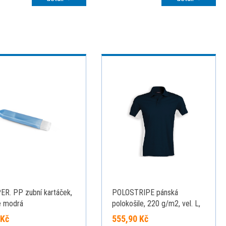
R. PP zubní kartáček,
POLOSTRIPE pánská
e modrá
polokošile, 220 g/m2, vel. L,
KARIBAN, Bílá
 Kč
555,90 Kč