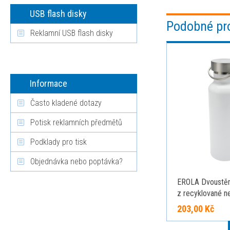
USB flash disky
Podobné pr
Reklamní USB flash disky
Informace
Často kladené dotazy
Potisk reklamních předmětů
Podklady pro tisk
Objednávka nebo poptávka?
EROLA Dvoustěn
z recyklované n
500 ml, bílá
203,00 Kč