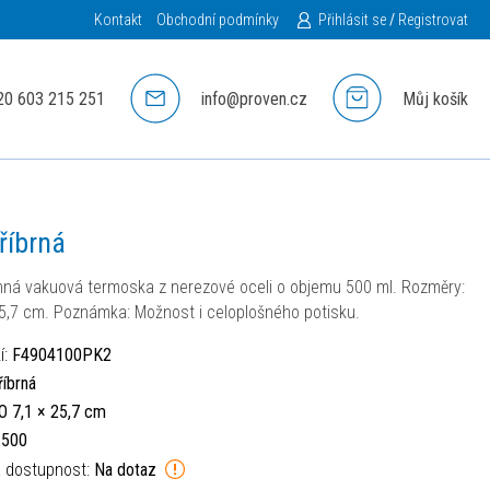
Kontakt
Obchodní podmínky
Přihlásit se
/
Registrovat
20 603 215 251
info@proven.cz
Můj košík
říbrná
ná vakuová termoska z nerezové oceli o objemu 500 ml. Rozměry:
25,7 cm. Poznámka: Možnost i celoplošného potisku.
í:
F4904100PK2
říbrná
O 7,1 × 25,7 cm
:
500
á dostupnost:
Na dotaz