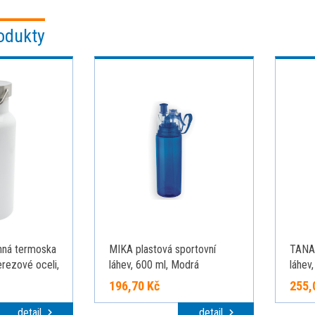
odukty
ná termoska
MIKA plastová sportovní
TANA
erezové oceli,
láhev, 600 ml, Modrá
láhev,
196,70 Kč
255,
detail
detail