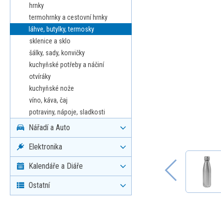
hrnky
termohrnky a cestovní hrnky
láhve, butylky, termosky
sklenice a sklo
šálky, sady, konvičky
kuchyňské potřeby a náčiní
otvíráky
kuchyňské nože
víno, káva, čaj
potraviny, nápoje, sladkosti
Nářadí a Auto
Elektronika
Kalendáře a Diáře
Ostatní