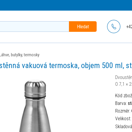
Hledat
+4
láhve, butylky, termosky
stěnná vakuová termoska, objem 500 ml, st
Dvoustěn
O 7,1 × 
Kód zbož
Barva:
st
Rozměr:
Velikost
Skladov