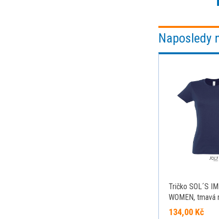
Naposledy 
Tričko SOL´S I
WOMEN, tmavá 
modrá , M
134,00 Kč