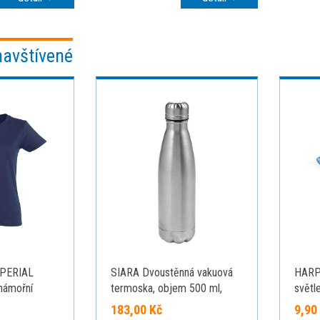
navštívené
MPERIAL
SIARA Dvoustěnná vakuová
HARPE
námořní
termoska, objem 500 ml,
světl
stříbrná
183,00 Kč
9,90