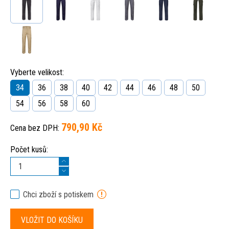
Vyberte velikost:
34
36
38
40
42
44
46
48
50
54
56
58
60
790,90 Kč
Cena bez DPH:
Počet kusů:
Chci zboží s potiskem