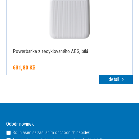
Powerbanka z recyklovaného ABS, bílá
631,80 Kč
detail
Odběr novinek
Souhlasím se zasíláním obchodních nabídek