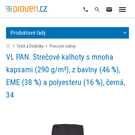
Produktové řady
Textil a Deštníky
pracovní oděvy
VL PAN. Strečové kalhoty s mnoha
kapsami (290 g/m²), z bavlny (46 %),
EME (38 %) a polyesteru (16 %), černá,
34