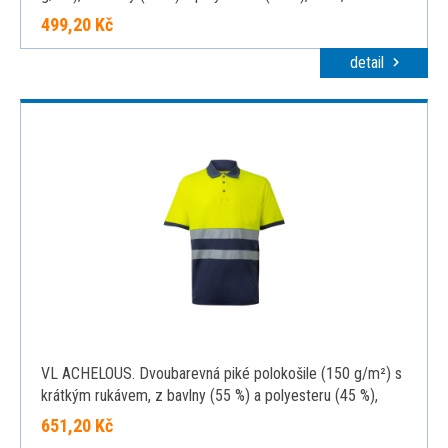
499,20 Kč
detail
VL ACHELOUS. Dvoubarevná piké polokošile (150 g/m²) s
krátkým rukávem, z bavlny (55 %) a polyesteru (45 %),
modrá, 2XL
651,20 Kč