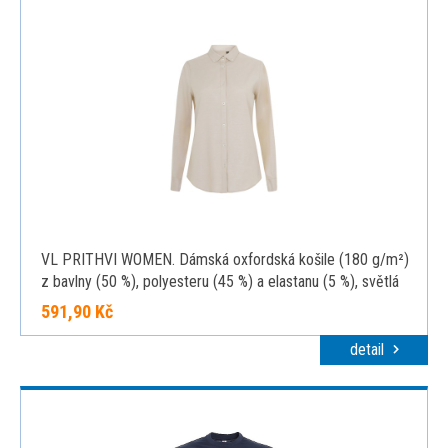
VL PRITHVI WOMEN. Dámská oxfordská košile (180 g/m²)
z bavlny (50 %), polyesteru (45 %) a elastanu (5 %), světlá
přírodní, L
591,90 Kč
detail