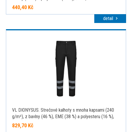
440,40 Kč
detail
VL DIONYSUS. Strečové kalhoty s mnoha kapsami (240
g/m²), z bavlny (46 %), EME (38 %) a polyesteru (16 %),
černá, 34
829,70 Kč