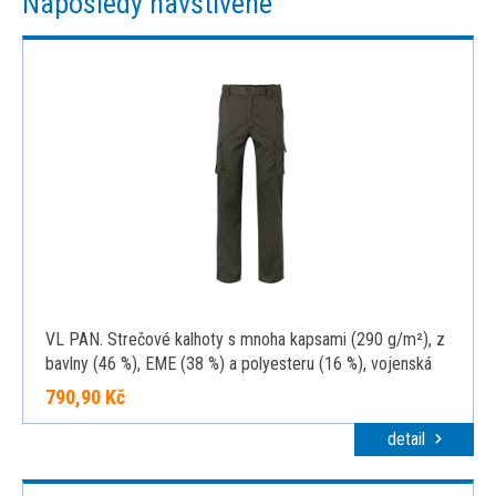
Naposledy navštívené
VL PAN. Strečové kalhoty s mnoha kapsami (290 g/m²), z
bavlny (46 %), EME (38 %) a polyesteru (16 %), vojenská
zelená, 34
790,90 Kč
detail