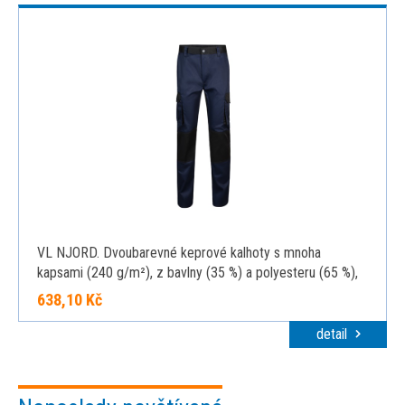
VL NJORD. Dvoubarevné keprové kalhoty s mnoha
kapsami (240 g/m²), z bavlny (35 %) a polyesteru (65 %),
modrá, 34
638,10 Kč
detail