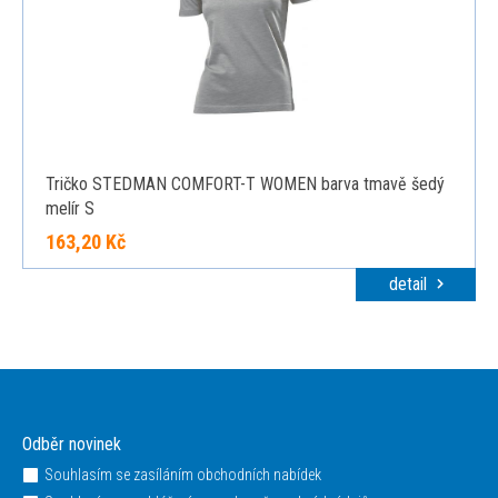
Tričko STEDMAN COMFORT-T WOMEN barva tmavě šedý
melír S
163,20 Kč
detail
Odběr novinek
Souhlasím se zasíláním obchodních nabídek