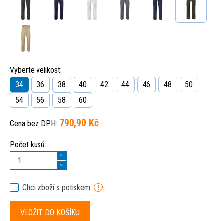
Vyberte velikost:
34
36
38
40
42
44
46
48
50
54
56
58
60
790,90 Kč
Cena bez DPH:
Počet kusů:
Chci zboží s potiskem