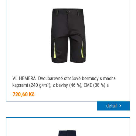
VL HEMERA. Dvoubarevné strečové bermudy s mnoha
kapsami (240 g/m²), z bavlny (46 %), EME (38 %) a
polyesteru (16 %), černá, 34
720,60 Kč
detail