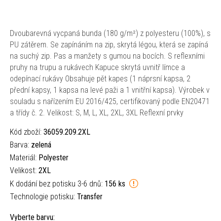
Dvoubarevná vycpaná bunda (180 g/m²) z polyesteru (100%), s
PU zátěrem. Se zapínáním na zip, skrytá légou, která se zapíná
na suchý zip. Pas a manžety s gumou na bocích. S reflexními
pruhy na trupu a rukávech Kapuce skrytá uvnitř límce a
odepínací rukávy Obsahuje pět kapes (1 náprsní kapsa, 2
přední kapsy, 1 kapsa na levé paži a 1 vnitřní kapsa). Výrobek v
souladu s nařízením EU 2016/425, certifikovaný podle EN20471
a třídy č. 2. Velikost: S, M, L, XL, 2XL, 3XL Reflexní prvky
Kód zboží:
36059.209.2XL
Barva:
zelená
Materiál:
Polyester
Velikost:
2XL
K dodání bez potisku 3-6 dnů:
156 ks
Technologie potisku:
Transfer
Vyberte barvu: