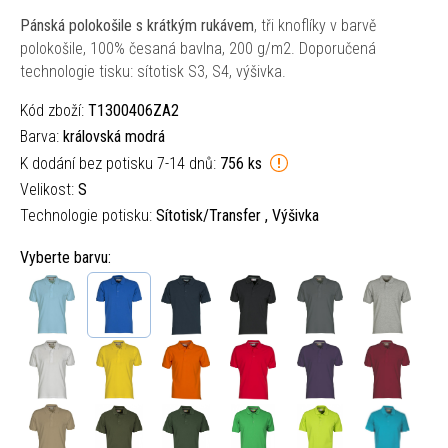
Pánská polokošile s krátkým rukávem
, tři knoflíky v barvě
polokošile, 100% česaná bavlna, 200 g/m2. Doporučená
technologie tisku: sítotisk S3, S4, výšivka.
Kód zboží:
T1300406ZA2
Barva:
královská modrá
K dodání bez potisku 7-14 dnů:
756 ks
Velikost:
S
Technologie potisku:
Sítotisk/Transfer , Výšivka
Vyberte barvu: