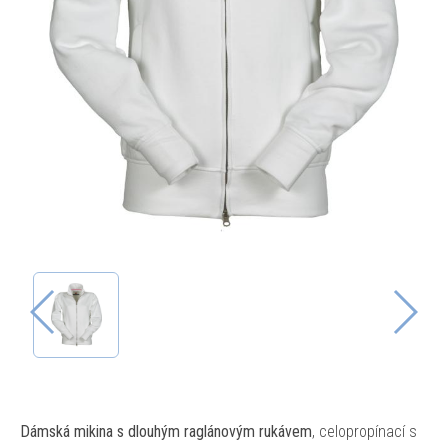
Dámská mikina s dlouhým raglánovým rukávem
, celopropínací s