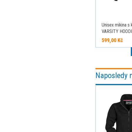
Unisex mikina s 
VARSITY HOODI
černá/tmavě žlut
599,00 Kč
Naposledy 