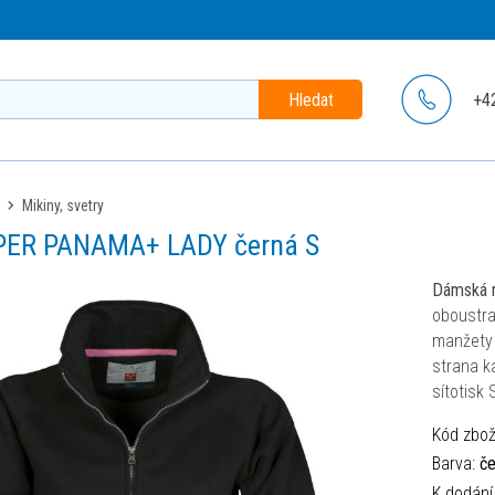
Hledat
+4
mikiny, svetry
AYPER PANAMA+ LADY černá S
Dámská m
oboustra
manžety 
strana k
sítotisk 
Kód zbož
Barva:
če
K dodání