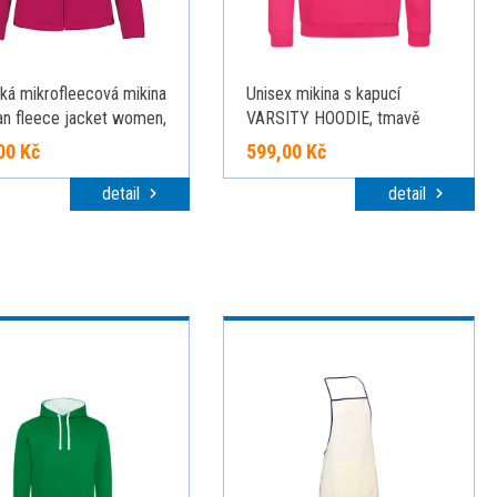
á mikrofleecová mikina
Unisex mikina s kapucí
an fleece jacket women,
VARSITY HOODIE, tmavě
ová, S
růžová/tmavě námořní modrá,
00 Kč
599,00 Kč
velikost M
detail
detail