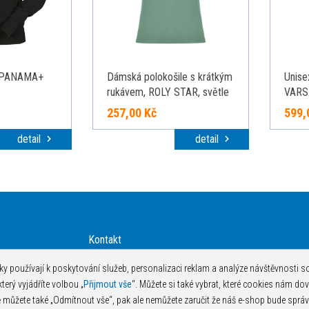
 PANAMA+
Dámská polokošile s krátkým
Unise
rukávem, ROLY STAR, světle
VARS
vojenská zelená, L
zelená
257,00 Kč
599,
detail
detail
Kontakt
Technologie potisku
y používají k poskytování služeb, personalizaci reklam a analýze návštěvnosti s
Podklady pro tisk
erý vyjádříte volbou „
Přijmout vše
“. Můžete si také vybrat, které cookies nám dov
Jak objednávat
můžete také „Odmítnout vše“, pak ale nemůžete zaručit že náš e-shop bude správ