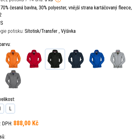
:
70% česaná bavlna, 30% polyester, vnější strana kartáčovaný fleece,
2
:
S
gie potisku:
Sítotisk/Transfer , Výšivka
barvu:
elikost:
M
L
888,00 Kč
z DPH:
sů: