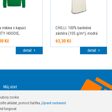
x mikina s kapucí
CHILLI. 100% bavlněná
ITY HOODIE,
zástěra (105 g/m²), modrá
/bílá, velikost XL
00 Kč
63,30 Kč
detail
detail
Můj účet
Ochrana osobních údajů
oubory cookie.
Objednat katalog zdarma
olíte ukládat, pomocí tlačítka „
Upravit nastavení
.
Obchodní podmínky
ně fungovat.