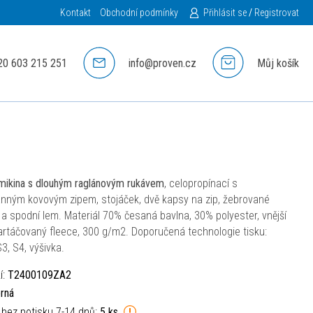
Kontakt
Obchodní podmínky
Přihlásit se
/
Registrovat
20 603 215 251
info@proven.cz
Můj košík
ikina s dlouhým raglánovým rukávem
, celopropínací s
nným kovovým zipem, stojáček, dvě kapsy na zip, žebrované
a spodní lem. Materiál 70% česaná bavlna, 30% polyester, vnější
artáčovaný fleece, 300 g/m2. Doporučená technologie tisku:
S3, S4, výšivka.
í:
T2400109ZA2
rná
 bez potisku 7-14 dnů:
5 ks