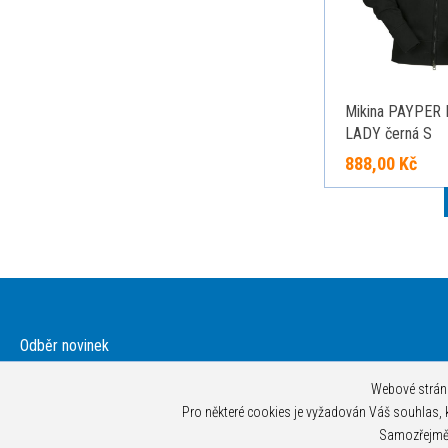
Mikina PAYPER
LADY černá S
888,00 Kč
Odběr novinek
Souhlasím se zasíláním obchodních nabídek
Webové stránk
Souhlasím s prohlášením o ochraně osobních údajů
Pro některé cookies je vyžadován Váš souhlas, kt
Samozřejmě 