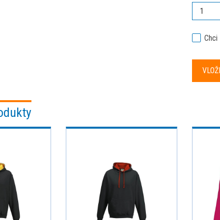
Chci
odukty