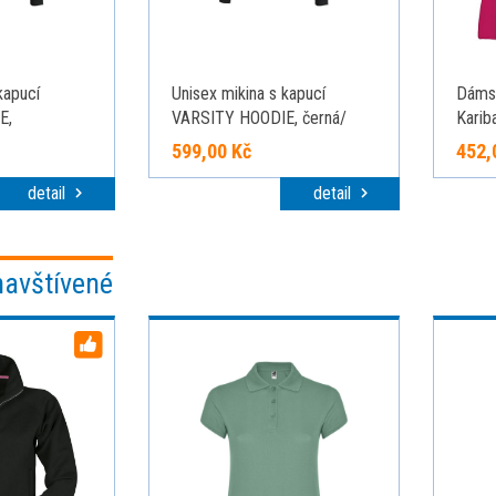
kapucí
Unisex mikina s kapucí
Dámsk
E,
VARSITY HOODIE, černá/
Karib
á, velikost S
červená, velikost XS
fuksi
599,00 Kč
452,
detail
detail
navštívené