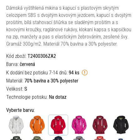
Dámská vyštíhlená mikina s kapucí s plastovým skrytým
celozipem SBS s dvojitým kovovým jezdcem, kapucí s dvojitým
prošitím, bílá stahovací šňůrka se sladěným prošitím a s
kovovými kroužky, raglánové rukávy, klokaní kapsa s kapsičkou
na zip, manžety a pas s elastickým žebrováním, zesílené švy.
Gramáž 300g/m2. Materiál 70% bavlna a 30% polyester.
Kód zboží:
T2400306ZA2
Barva:
červená
K dodání bez potisku 7-14 dnů:
94 ks
Materiál:
70% bavlna a 30% polyester
Velikost:
S
Technologie potisku:
Na dotaz
Vyberte barvu: