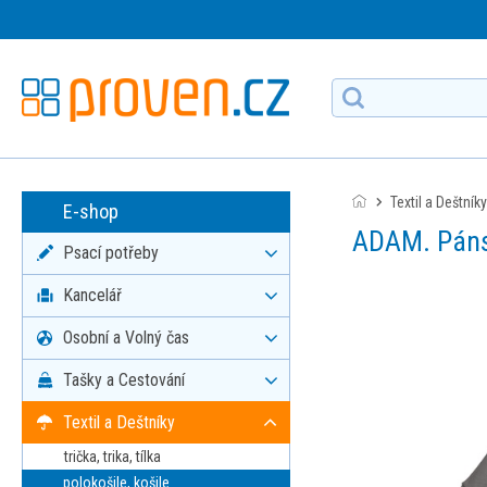
Textil a Deštníky
E-shop
ADAM. Páns
Psací potřeby
Kancelář
Osobní a Volný čas
Tašky a Cestování
Textil a Deštníky
trička, trika, tílka
polokošile, košile