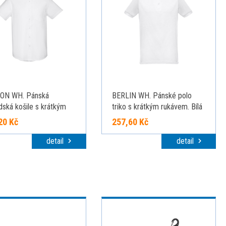
ON WH. Pánská
BERLIN WH. Pánské polo
dská košile s krátkým
triko s krátkým rukávem. Bílá
m. Bílá barva, bílá, L
barva, bílá, L
20 Kč
257,60 Kč
detail
detail