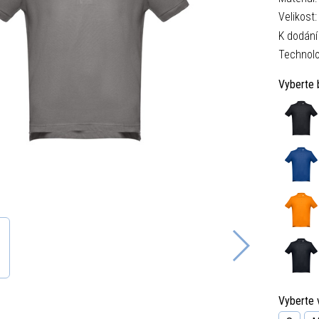
Velikost
K dodání
Technolo
Vyberte 
Vyberte v