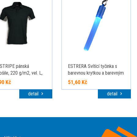
STRIPE pánská
ESTRERA Svítící tyčinka s
ošile, 220 g/m2, vel. L,
barevnou krytkou a barevným
AN, Ocelově šedá
LED světlem, modrá
90 Kč
51,60 Kč
detail
detail