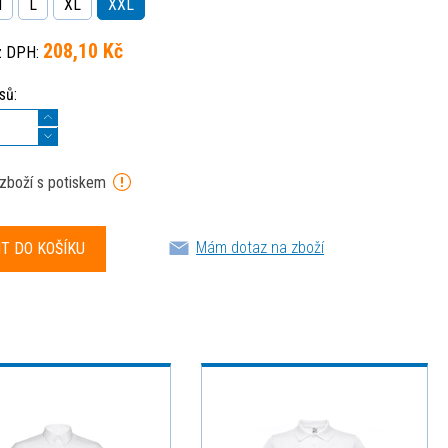
M
L
XL
XXL
208,10 Kč
z DPH:
sů:
 zboží s potiskem
Mám dotaz na zboží