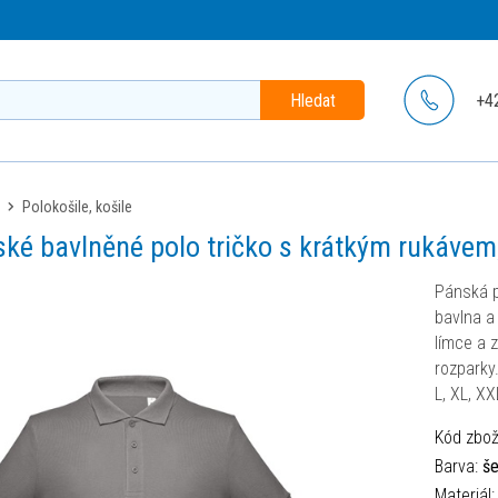
Hledat
+4
polokošile, košile
ké bavlněné polo tričko s krátkým rukávem
Pánská p
bavlna a
límce a z
rozparky.
L, XL, XX
Kód zbož
Barva:
š
Materiál