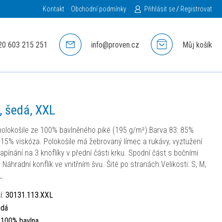
Kontakt
Obchodní podmínky
Přihlásit se
/
Registrovat
20 603 215 251
info@proven.cz
Můj košík
, šedá, XXL
olokošile ze 100% bavlněného piké (195 g/m²).Barva 83: 85%
 15% viskóza. Polokošile má žebrovaný límec a rukávy, vyztužení
apínání na 3 knoflíky v přední části krku. Spodní část s bočními
 Náhradní konflík ve vnitřním švu. Šité po stranách.Velikosti: S, M,
L
í:
30131.113.XXL
edá
:
100% bavlna