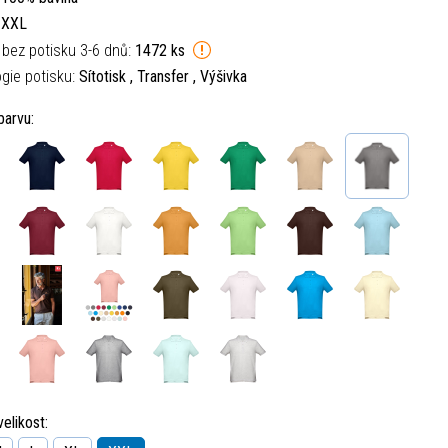
:
XXL
 bez potisku 3-6 dnů:
1472 ks
gie potisku:
Sítotisk , Transfer , Výšivka
barvu:
elikost: