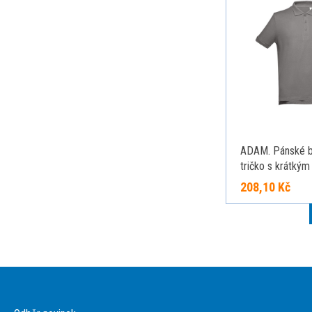
ADAM. Pánské b
tričko s krátkým
šedá, XXL
208,10 Kč