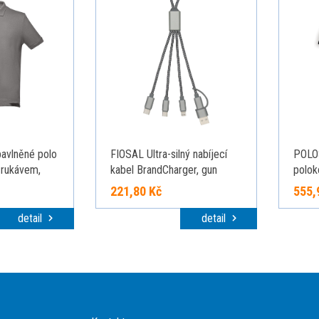
avlněné polo
FIOSAL Ultra-silný nabíjecí
POLO
 rukávem,
kabel BrandCharger, gun
polok
metal
KARIB
221,80 Kč
555,
detail
detail