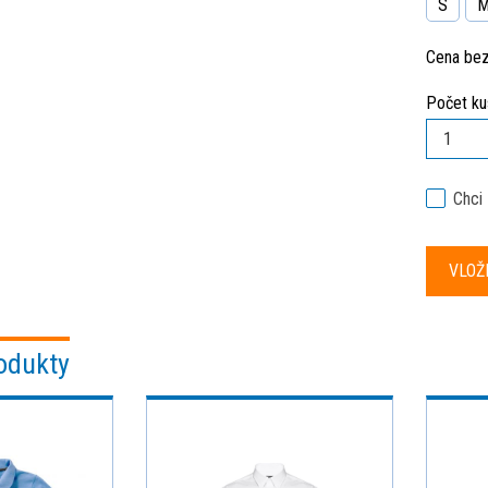
S
Cena be
Počet ku
Chci
odukty