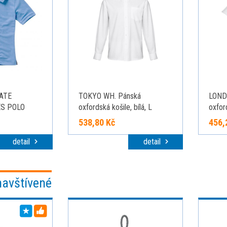
VATE
TOKYO WH. Pánská
LOND
ES POLO
oxfordská košile, bílá, L
oxfor
rukáve
538,80 Kč
456,
detail
detail
navštívené