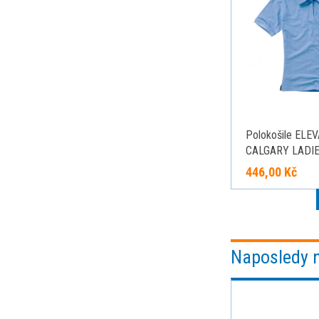
Polokošile ELE
CALGARY LADI
světle modrá M
446,00 Kč
Naposledy 